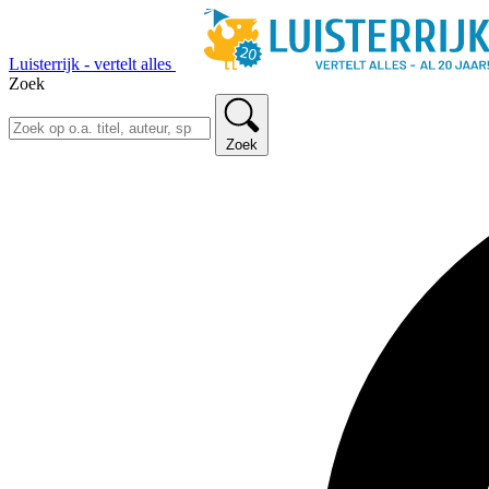
Luisterrijk - vertelt alles
Zoek
Zoek