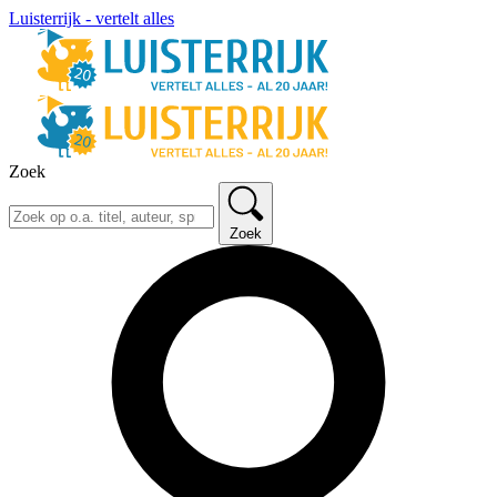
Luisterrijk - vertelt alles
Zoek
Zoek