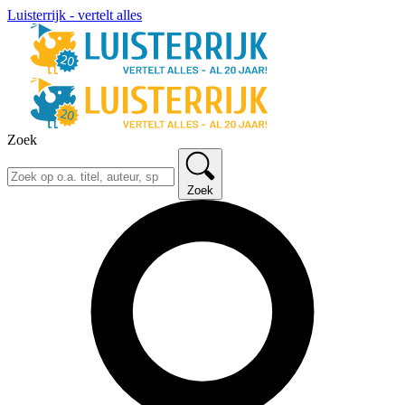
Luisterrijk - vertelt alles
Zoek
Zoek