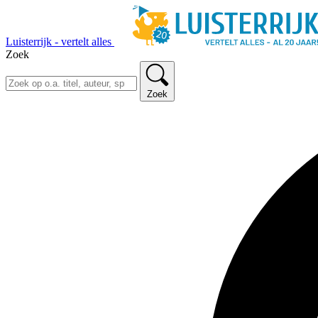
Luisterrijk - vertelt alles
Zoek
Zoek