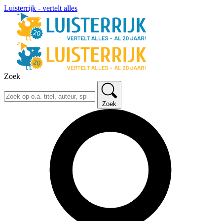
Luisterrijk - vertelt alles
Zoek
Zoek