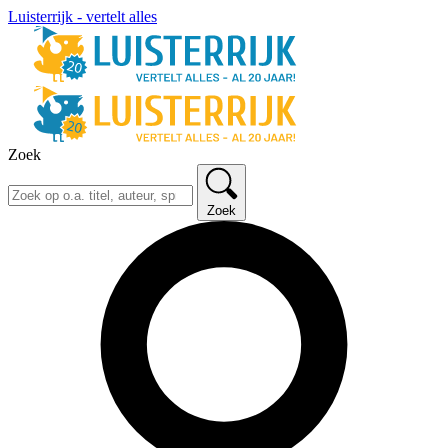
Luisterrijk - vertelt alles
Zoek
Zoek