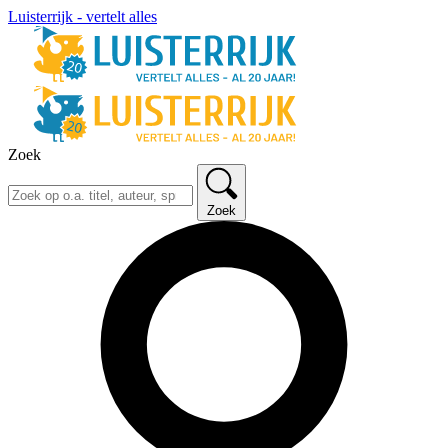
Luisterrijk - vertelt alles
Zoek
Zoek