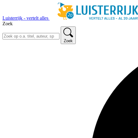
Luisterrijk - vertelt alles
Zoek
Zoek