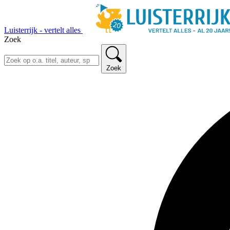
Luisterrijk - vertelt alles
Zoek
Zoek