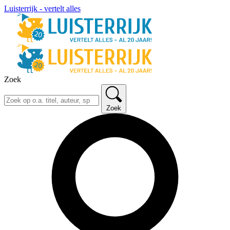
Luisterrijk - vertelt alles
Zoek
Zoek