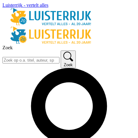
Luisterrijk - vertelt alles
Zoek
Zoek