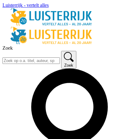
Luisterrijk - vertelt alles
Zoek
Zoek