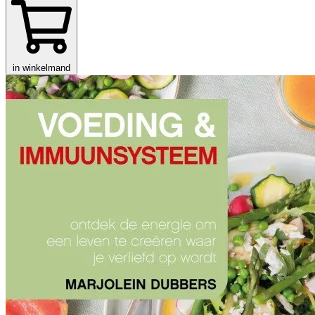
in winkelmand