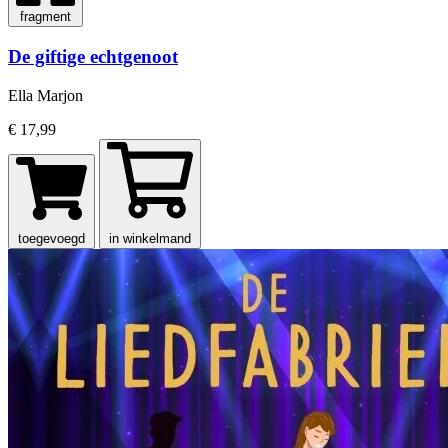
fragment
De giftige echtgenoot
Ella Marjon
€ 17,99
toegevoegd
in winkelmand