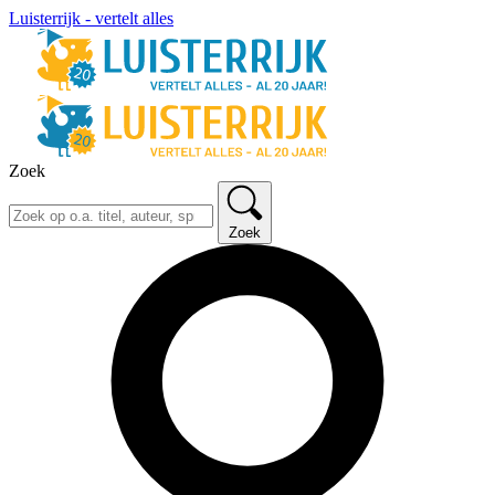
Luisterrijk - vertelt alles
Zoek
Zoek