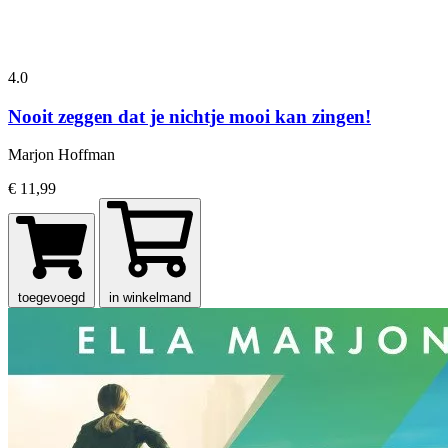
4.0
Nooit zeggen dat je nichtje mooi kan zingen!
Marjon Hoffman
€ 11,99
toegevoegd
in winkelmand