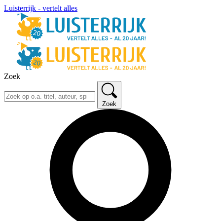
Luisterrijk - vertelt alles
Zoek
Zoek