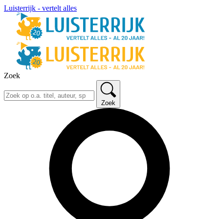
Luisterrijk - vertelt alles
Zoek
Zoek