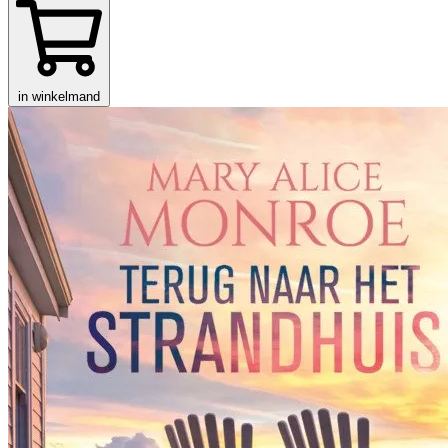
in winkelmand