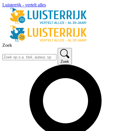
Luisterrijk - vertelt alles
Zoek
Zoek