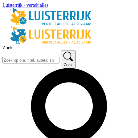
Luisterrijk - vertelt alles
Zoek
Zoek