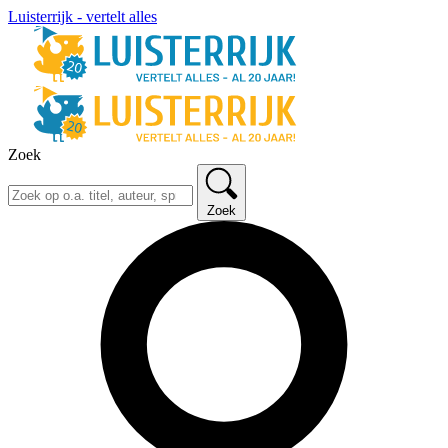
Luisterrijk - vertelt alles
Zoek
Zoek