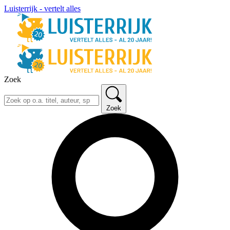
Luisterrijk - vertelt alles
Zoek
Zoek