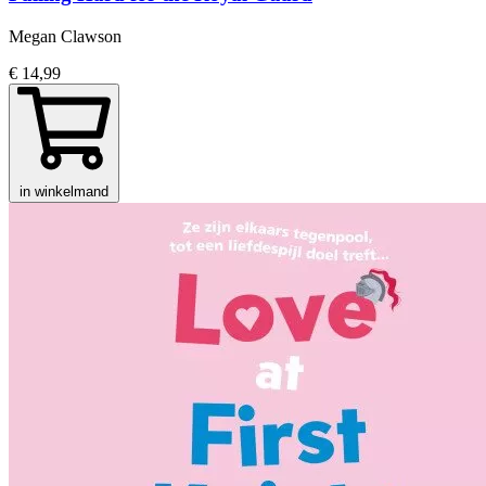
Megan Clawson
€ 14,99
in winkelmand