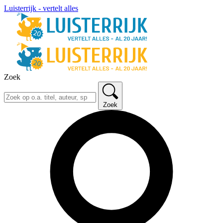
Luisterrijk - vertelt alles
Zoek
Zoek