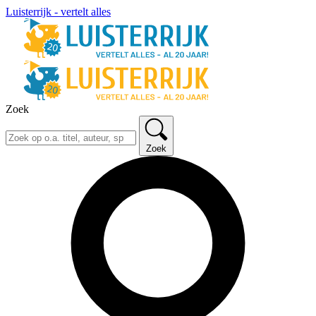
Luisterrijk - vertelt alles
Zoek
Zoek