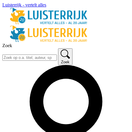
Luisterrijk - vertelt alles
Zoek
Zoek