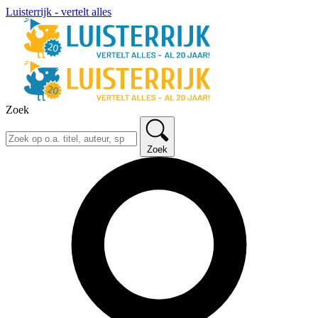
Luisterrijk - vertelt alles
Zoek
Zoek