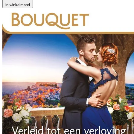
in winkelmand