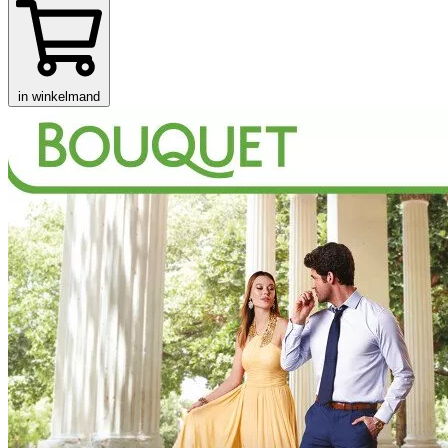
in winkelmand