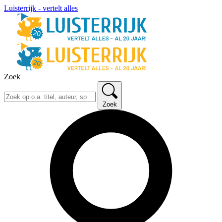
Luisterrijk - vertelt alles
Zoek
Zoek