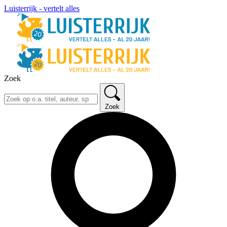
Luisterrijk - vertelt alles
Zoek
Zoek