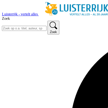
Luisterrijk - vertelt alles
Zoek
Zoek