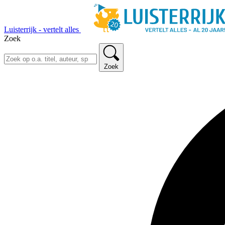
Luisterrijk - vertelt alles
Zoek
Zoek