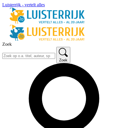
Luisterrijk - vertelt alles
Zoek
Zoek