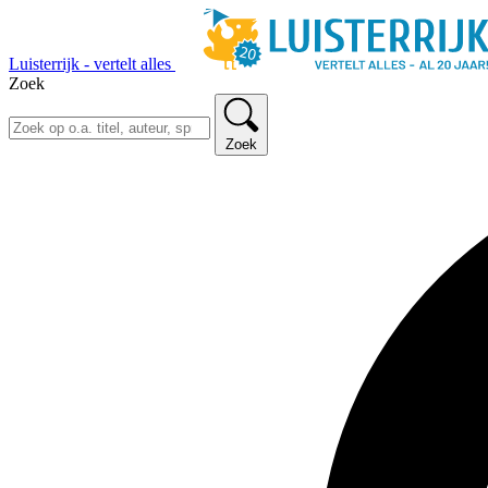
Luisterrijk - vertelt alles
Zoek
Zoek