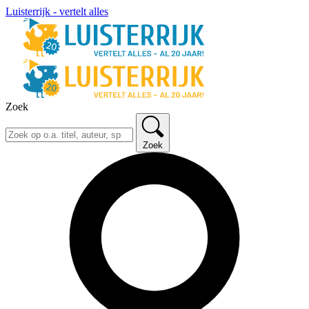
Luisterrijk - vertelt alles
Zoek
Zoek