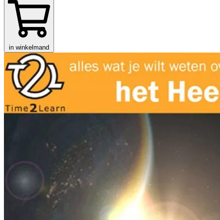
in winkelmand