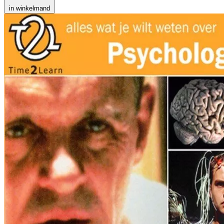
in winkelmand