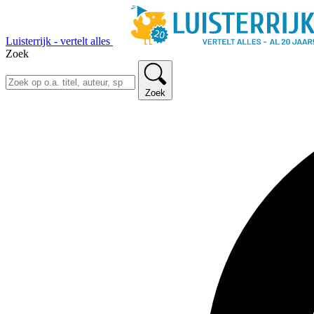
Luisterrijk - vertelt alles
Zoek
Zoek