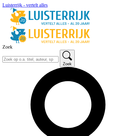
Luisterrijk - vertelt alles
Zoek
Zoek