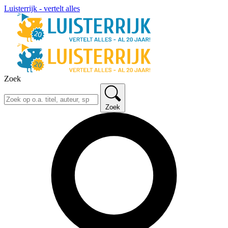
Luisterrijk - vertelt alles
Zoek
Zoek