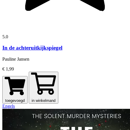
5.0
In de achteruitkijkspiegel
Pauline Jansen
€ 1,99
toegevoegd
in winkelmand
Engels