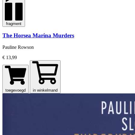
fragment
The Horsea Marina Murders
Pauline Rowson
€ 13,99
toegevoegd
in winkelmand