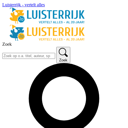
Luisterrijk - vertelt alles
Zoek
Zoek