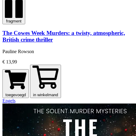
fragment
The Cowes Week Murders: a twisty, atmospheric,
British crime thriller
Pauline Rowson
€ 13,99
toegevoegd
in winkelmand
Engels