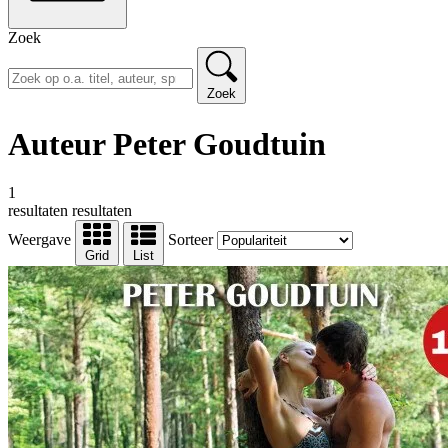
Zoek
Zoek
Auteur Peter Goudtuin
1
resultaten
resultaten
Weergave
Sorteer
Grid
List