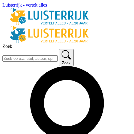
Luisterrijk - vertelt alles
Zoek
Zoek