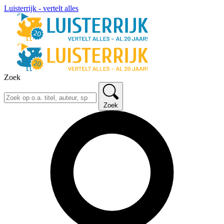
Luisterrijk - vertelt alles
Zoek
Zoek