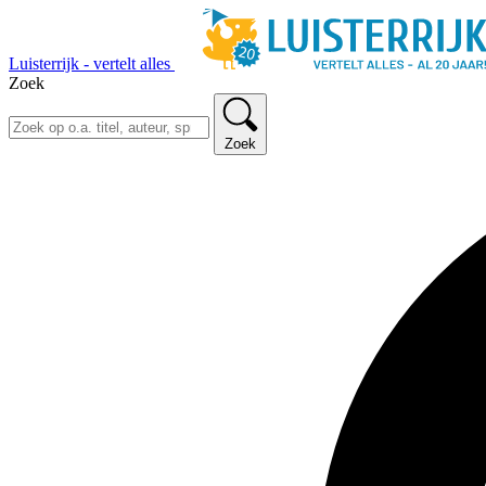
Luisterrijk - vertelt alles
Zoek
Zoek