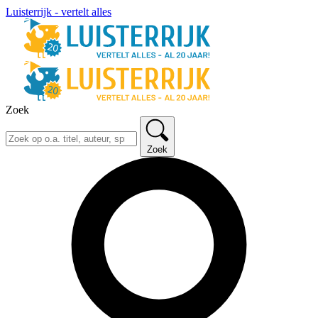
Luisterrijk - vertelt alles
Zoek
Zoek