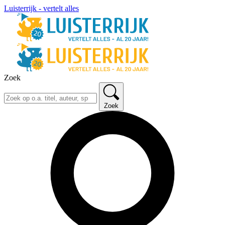
Luisterrijk - vertelt alles
Zoek
Zoek