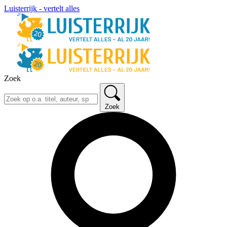
Luisterrijk - vertelt alles
Zoek
Zoek