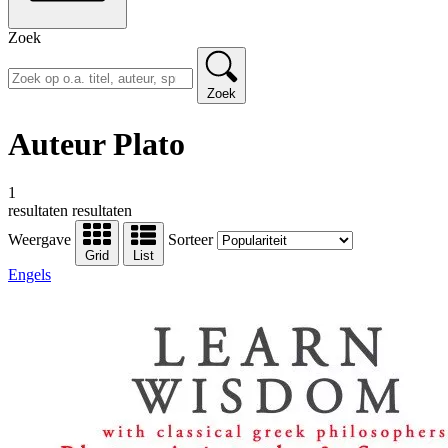
Zoek
Zoek
Auteur Plato
1
resultaten
resultaten
Weergave
Sorteer
Grid
List
Engels