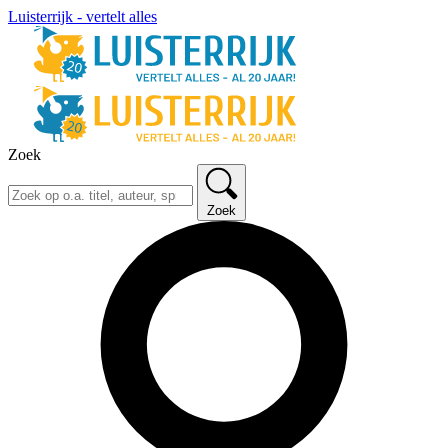
Luisterrijk - vertelt alles
Zoek
Zoek