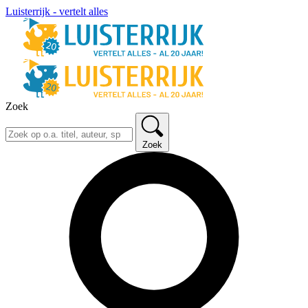
Luisterrijk - vertelt alles
Zoek
Zoek