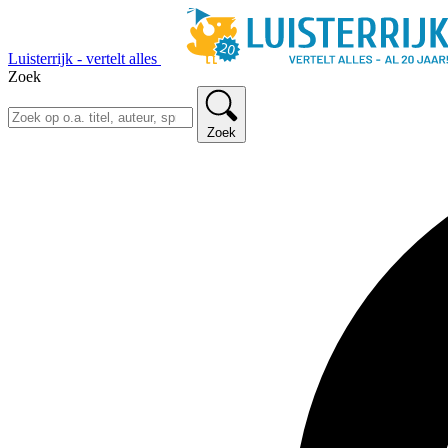
Luisterrijk - vertelt alles
Zoek
Zoek