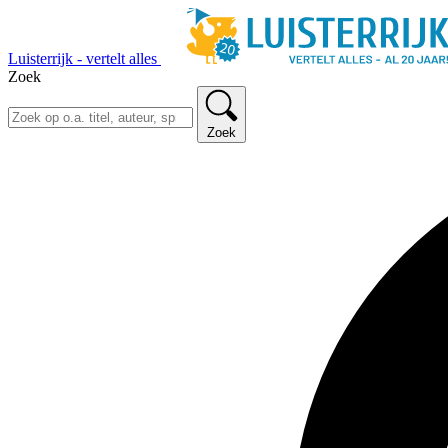
Luisterrijk - vertelt alles
Zoek
Zoek