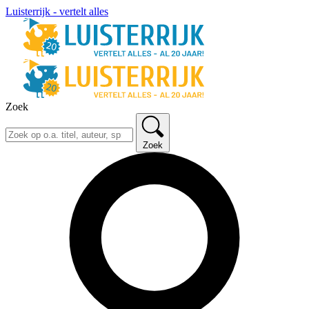
Luisterrijk - vertelt alles
Zoek
Zoek