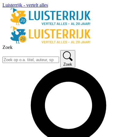
Luisterrijk - vertelt alles
Zoek
Zoek