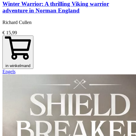
Winter Warrior: A thrilling Viking warrior
adventure in Norman England
Richard Cullen
€ 15,99
in winkelmand
Engels