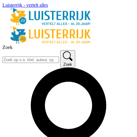
Luisterrijk - vertelt alles
Zoek
Zoek