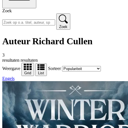
Zoek
Zoek
Auteur Richard Cullen
3
resultaten
resultaten
Weergave
Sorteer
Grid
List
Engels