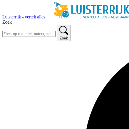
Luisterrijk - vertelt alles
Zoek
Zoek