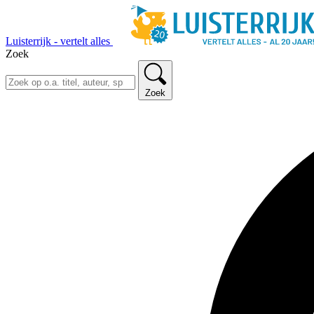
Luisterrijk - vertelt alles
Zoek
Zoek