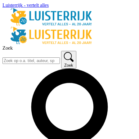
Luisterrijk - vertelt alles
Zoek
Zoek