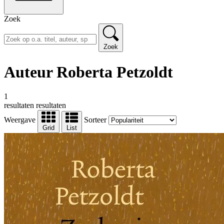
Zoek
Zoek
Auteur Roberta Petzoldt
1
resultaten
resultaten
Weergave
Sorteer
Grid
List